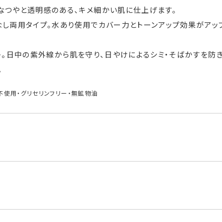
なつやと透明感のある、キメ細かい肌に仕上げます。
なし両用タイプ。水あり使用でカバー力とトーンアップ効果がアッ
PA++。日中の紫外線から肌を守り、日やけによるシミ・そばかすを防
。
不使用・グリセリンフリー・無鉱物油