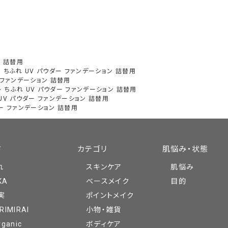
ン 詰替用
>
ちふれ UV パウダー ファンデーション 詰替用
 ファンデーション 詰替用
>
ちふれ UV パウダー ファンデーション 詰替用
UV パウダー ファンデーション 詰替用
ダー ファンデーション 詰替用
ド
カテゴリ
肌悩み・状態
れ
スキンケア
肌悩み
KA
ベースメイク
目的
実
ポイントメイク
RIMIRAI
小物・雑貨
rganic
ボディケア