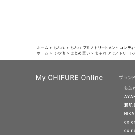
ホーム
>
ちふれ
>
ちふれ アミノ トリートメント コンディ
ホーム
>
その他
>
まとめ買い
>
ちふれ アミノ トリート
ブラン
ちふ
AYA
潤肌
HIKA
do o
do n