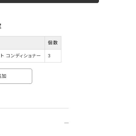
容
個数
ント コンディショナー
3
追加