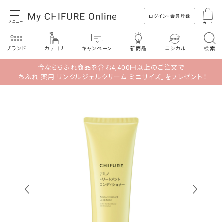
ログイン・会員登録
カート
ブランド
カテゴリ
キャンペーン
新商品
エシカル
検索
今ならちふれ商品を含む4,400円以上のご注文で
「ちふれ 薬用 リンクルジェルクリーム ミニサイズ」をプレゼント！