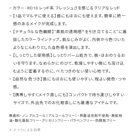
カラー：RD10 レッド系 フレッシュさを感じるクリアなレッド
【1品でマルチに使える】唇にもほおにも使えます。簡単に統一
感のあるメイクが完成します。
＊
【ナチュラルな色展開】“素肌の透明感
を引き立てること”に着
目したカラーラインナップ。肌なじみがよく、内側から色づいた
ようなじんわりとした血色感を演出します。
【しっとりした使用感】しっとりバーム処方で、唇・ほおのうるお
いを守ります。なめらかにのびて、乾燥しやすい唇にも溶け込
むように密着するのに、べたつきのない使い心地です。
【自然な色づき】唇にもほおにも使いやすい、程よい発色・つや
感。
【携帯しやすくメイク直しにも】コンパクトで持ち運びしやすい
サイズで、外出先でのお化粧直しにも最適なアイテムです。
無香料・ノンアルコール（アルコールフリー）・界面活性剤不使用・無鉱物
油・酸化亜鉛フリー・グリセリンフリー・パラベンフリー・防腐剤フリー
＊ メイクによる効果