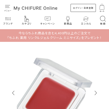
ログイン・会員登録
カート
ブランド
カテゴリ
キャンペーン
新商品
エシカル
検索
今ならちふれ商品を含む4,400円以上のご注文で
「ちふれ 薬用 リンクルジェルクリーム ミニサイズ」をプレゼント！