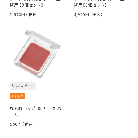
替用【3個セット】
替用【6個セット】
2,970
5,940
￥
￥
リップ ＆ チーク
ちふれ リップ ＆ チーク バ
ーム
660
￥