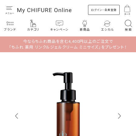
ログイン・会員登録
カート
ブランド
カテゴリ
キャンペーン
新商品
エシカル
検索
今ならちふれ商品を含む4,400円以上のご注文で
「ちふれ 薬用 リンクルジェルクリーム ミニサイズ」をプレゼント！