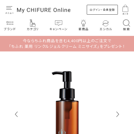
ログイン・会員登録
カート
ブランド
カテゴリ
キャンペーン
新商品
エシカル
検索
今ならちふれ商品を含む4,400円以上のご注文で
「ちふれ 薬用 リンクルジェルクリーム ミニサイズ」をプレゼント！