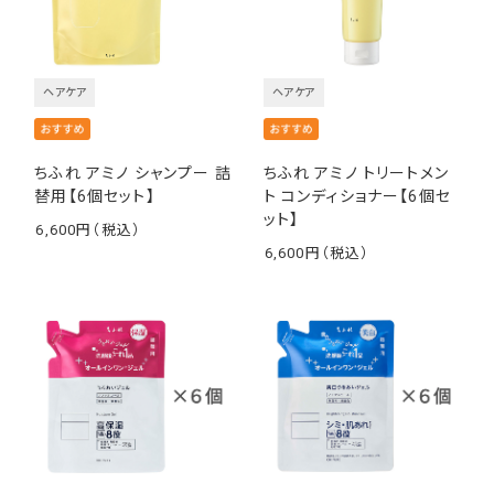
ヘアケア
ヘアケア
ちふれ アミノ シャンプー 詰
ちふれ アミノ トリートメン
替用【6個セット】
ト コンディショナー【6個セ
ット】
6,600
￥
6,600
￥