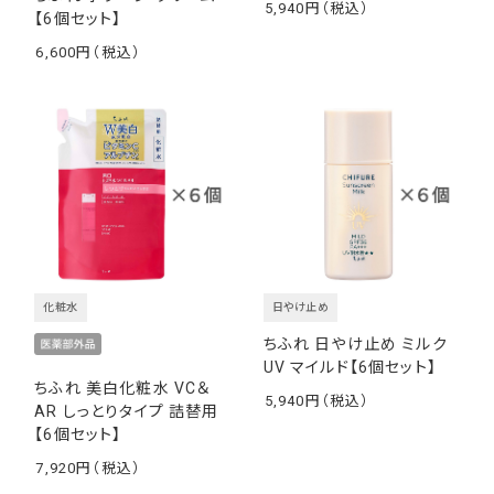
5,940
【6個セット】
￥
6,600
￥
化粧水
日やけ止め
ちふれ 日やけ止め ミルク
UV マイルド【6個セット】
ちふれ 美白化粧水 VC＆
5,940
AR しっとりタイプ 詰替用
￥
【6個セット】
7,920
￥