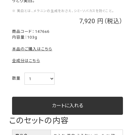
っとり美白。
※ 美白とは、メラニンの生成をおさえ、シミ・ソバカスを防ぐこと。
7,920
￥
1476s6
内容量：103g
本品のご購入はこちら
全成分はこちら
数量
このセットの内容