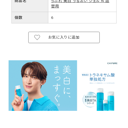
商品名
ちふれ 美白 うるおい ジェル N 詰
替用
個数
6
お気に入りに追加