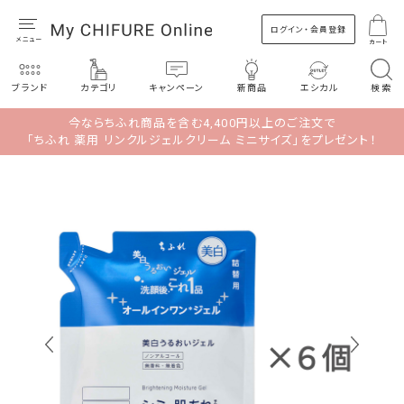
ログイン・会員登録
カート
ブランド
カテゴリ
キャンペーン
新商品
エシカル
検索
今ならちふれ商品を含む4,400円以上のご注文で
「ちふれ 薬用 リンクルジェルクリーム ミニサイズ」をプレゼント！