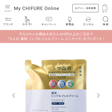
ログイン・会員登録
カート
ブランド
カテゴリ
キャンペーン
新商品
エシカル
検索
今ならちふれ商品を含む4,400円以上のご注文で
「ちふれ 薬用 リンクルジェルクリーム ミニサイズ」をプレゼント！