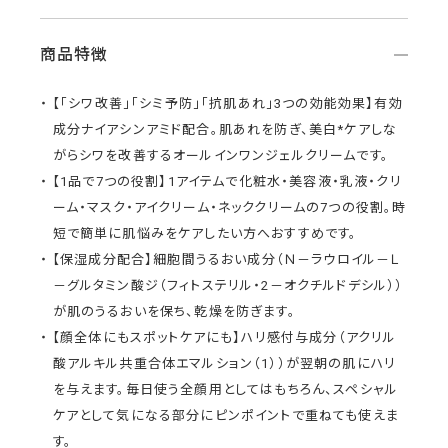
商品特徴
【「シワ改善」「シミ予防」「抗肌あれ」3つの効能効果】有効
成分ナイアシンアミド配合。肌あれを防ぎ、美白*ケアしな
がらシワを改善するオールインワンジェルクリームです。
【1品で7つの役割】1アイテムで化粧水・美容液・乳液・クリ
ーム・マスク・アイクリーム・ネッククリームの7つの役割。時
短で簡単に肌悩みをケアしたい方へおすすめです。
【保湿成分配合】細胞間うるおい成分（Ｎ－ラウロイル－Ｌ
－グルタミン酸ジ（フィトステリル・2－オクチルドデシル））
が肌のうるおいを保ち、乾燥を防ぎます。
【顔全体にもスポットケアにも】ハリ感付与成分（アクリル
酸アルキル共重合体エマルション（1））が翌朝の肌にハリ
を与えます。毎日使う全顔用としてはもちろん、スペシャル
ケアとして気になる部分にピンポイントで重ねても使えま
す。