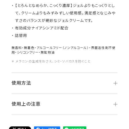
【とろんとなめらか、こっくり濃厚】ジェルよりもこっくりとし
て、クリームよりもみずみずしい使用感。満足感となじみや
すさのバランスが絶妙なジェルクリームです。
有効成分ナイアシンアミド配合
詰替用
無香料・無着色・アルコールフリー（ノンアルコール）・界面活性剤不使
用・シリコンフリー・無鉱物油
＊ メラニンの生成をおさえ、シミ・ソバカスを防ぐこと
使用方法
使用上の注意