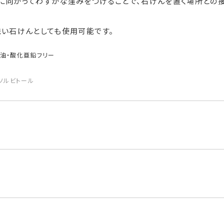
に向かってわずかな窪みをつけることで、石けんを置く場所との接
洗い石けんとしても使用可能です。
物油・酸化亜鉛フリー
・ソルビトール