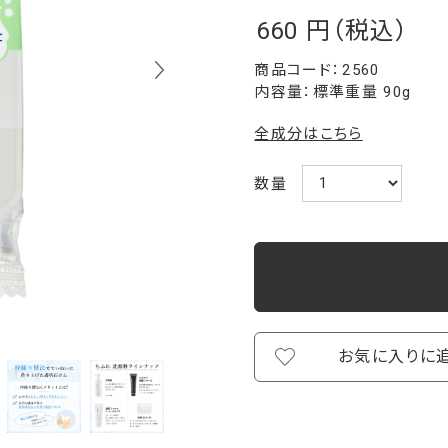
660
￥
2560
内容量：標準重量 90g
全成分はこちら
数量
お気に入りに