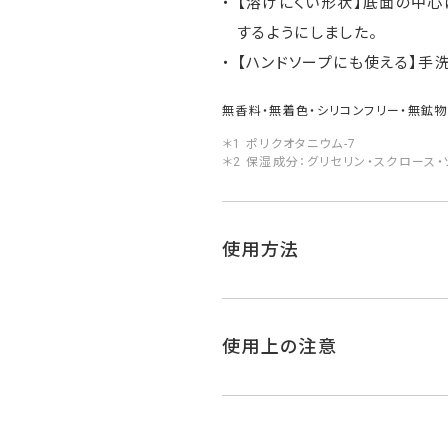
【溶けにくい形状】底面の中心
するようにしました。
【ハンドソープにも使える】手
無香料・無着色・シリコンフリー・無鉱
＊1 ポリクオタニウム-7
＊2 保湿成分：グリセリン・スクロース
使用方法
使用上の注意