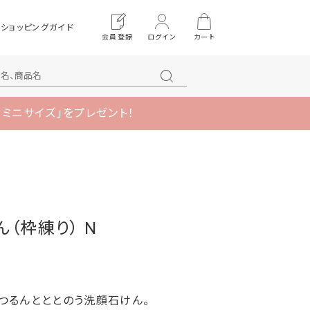
ショッピングガイド
会員登録
ログイン
カート
 ミニサイズ」をプレゼント！
ん（枠練り） N
つるんとととのう洗顔石けん。