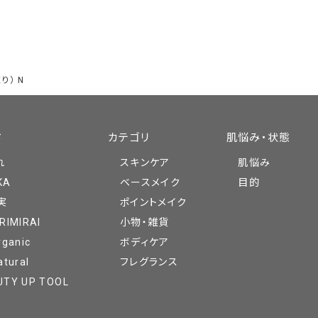
り） N
ド
カテゴリ
肌悩み・状態
れ
スキンケア
肌悩み
KA
ベースメイク
目的
実
ポイントメイク
RIMIRAI
小物・雑貨
rganic
ボディケア
atural
フレグランス
UTY UP TOOL