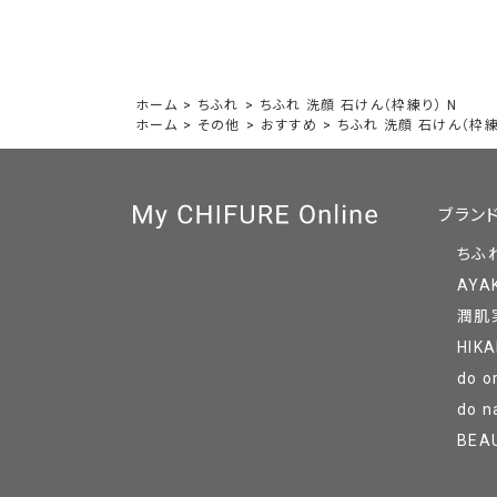
ホーム
>
ちふれ
>
ちふれ 洗顔 石けん（枠練り） N
ホーム
>
その他
>
おすすめ
>
ちふれ 洗顔 石けん（枠練
ブラン
ちふ
AYA
潤肌
HIKA
do o
do n
BEA