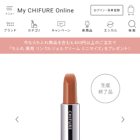
ログイン・会員登録
カート
ブランド
カテゴリ
キャンペーン
新商品
エシカル
検索
今ならちふれ商品を含む4,400円以上のご注文で
「ちふれ 薬用 リンクルジェルクリーム ミニサイズ」をプレゼント！