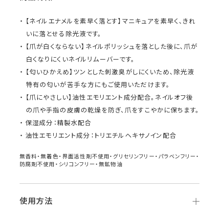
【ネイルエナメルを素早く落とす】マニキュアを素早く、きれ
いに落とせる除光液です。
【爪が白くならない】ネイルポリッシュを落とした後に、爪が
白くなりにくいネイルリムーバーです。
【匂いひかえめ】ツンとした刺激臭がしにくいため、除光液
特有の匂いが苦手な方にもご使用いただけます。
【爪にやさしい】油性エモリエント成分配合。ネイルオフ後
の爪や手指の皮膚の乾燥を防ぎ、爪をすこやかに保ちます。
保湿成分：精製水配合
油性エモリエント成分：トリエチルヘキサノイン配合
無香料・無着色・界面活性剤不使用・グリセリンフリー・パラベンフリー・
防腐剤不使用・シリコンフリー・無鉱物油
使用方法