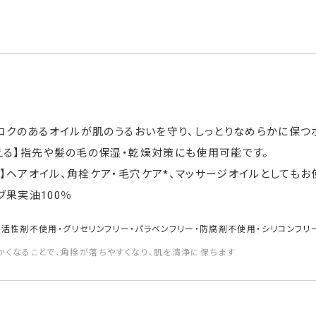
】コクのあるオイルが肌のうるおいを守り、しっとりなめらかに保つ
える】指先や髪の毛の保湿・乾燥対策にも使用可能です。
】ヘアオイル、角栓ケア・毛穴ケア*、マッサージオイルとしてもお
ブ果実油100％
面活性剤不使用・グリセリンフリー・パラベンフリー・防腐剤不使用・シリコンフリ
かくなることで、角栓が落ちやすくなり、肌を清浄に保ちます