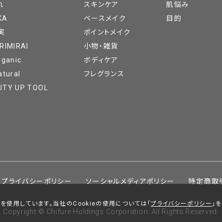
れ
スキンケア
肌悩み
KA
ベースメイク
目的
実
ポイントメイク
RIMIRAI
小物・雑貨
rganic
ボディケア
atural
フレグランス
UTY UP TOOL
プライバシーポリシー
ソーシャルメディアポリシー
特定商取
を使用しています。当社のCookieの使用については「
プライバシーポリシー
」
Copyright © Chifure Holdings Corporation. All Rights Reserved.