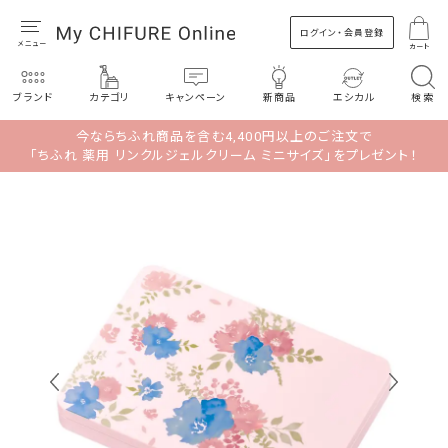
ログイン・会員登録
カート
ブランド
カテゴリ
キャンペーン
新商品
エシカル
検索
今ならちふれ商品を含む4,400円以上のご注文で
「ちふれ 薬用 リンクルジェルクリーム ミニサイズ」をプレゼント！