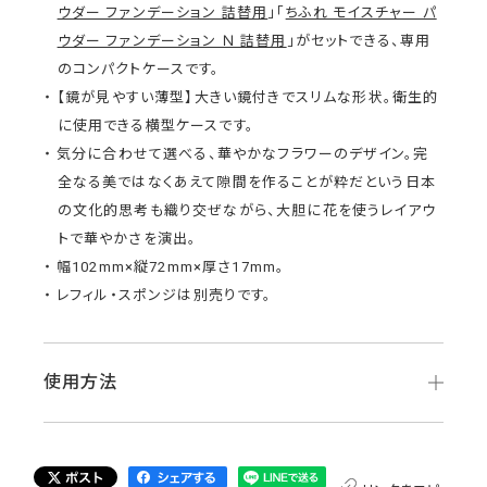
ウダー ファンデーション 詰替用
」「
ちふれ モイスチャー パ
ウダー ファンデーション Ｎ 詰替用
」がセットできる、専用
のコンパクトケースです。
【鏡が見やすい薄型】大きい鏡付きでスリムな形状。衛生的
に使用できる横型ケースです。
気分に合わせて選べる、華やかなフラワーのデザイン。完
全なる美ではなくあえて隙間を作ることが粋だという日本
の文化的思考も織り交ぜながら、大胆に花を使うレイアウ
トで華やかさを演出。
幅102mm×縦72mm×厚さ17mm。
レフィル・スポンジは別売りです。
使用方法