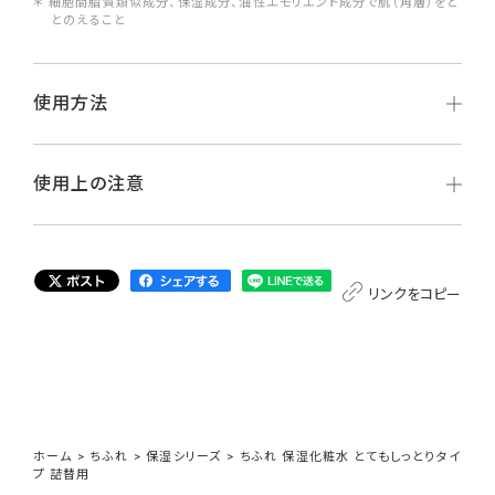
＊ 細胞間脂質類似成分、保湿成分、油性エモリエント成分で肌（角層）をと
とのえること
使用方法
使用上の注意
リンクをコピー
ホーム
>
ちふれ
>
保湿シリーズ
>
ちふれ 保湿化粧水 とてもしっとりタイ
プ 詰替用