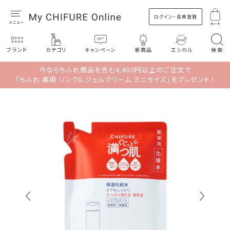
ログイン・会員登録
カート
ブランド
カテゴリ
キャンペーン
新商品
エシカル
検索
今ならちふれ商品を含む4,400円以上のご注文で
「ちふれ 薬用 リンクルジェルクリーム ミニサイズ」をプレゼント！