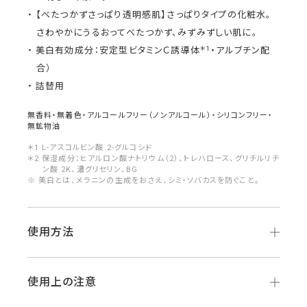
【べたつかずさっぱり透明感肌】さっぱりタイプの化粧水。
さわやかにうるおってべたつかず、みずみずしい肌に。
＊1
美白有効成分：安定型ビタミンＣ誘導体
・アルブチン配
合）
詰替用
無香料・無着色・アルコールフリー（ノンアルコール）・シリコンフリー・
無鉱物油
＊1 L-アスコルビン酸 2-グルコシド
＊2 保湿成分：ヒアルロン酸ナトリウム（2）、トレハロース、グリチルリチ
ン酸 2K、濃グリセリン、BG
※ 美白とは、メラニンの生成をおさえ、シミ・ソバカスを防ぐこと。
使用方法
使用上の注意