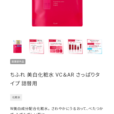
ちふれ 美白化粧水 VC＆AR さっぱりタ
イプ 詰替用
化粧水
W美白成分配合化粧水。 さわやかにうるおって、べたつか