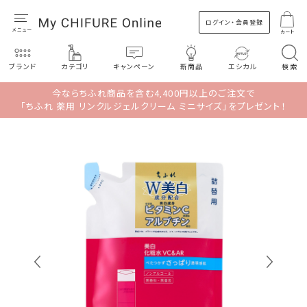
ログイン・会員登録
カート
ブランド
カテゴリ
キャンペーン
新商品
エシカル
検索
今ならちふれ商品を含む4,400円以上のご注文で
「ちふれ 薬用 リンクルジェルクリーム ミニサイズ」をプレゼント！