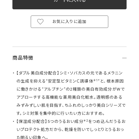
お気に入りに追加
商品特徴
【ダブル美白成分配合】シミ・ソバカスの元であるメラニン
＊1
の生成を抑える“安定型ビタミンＣ誘導体
”と、根本原因
に働きかける“アルブチン”の2種類の美白有効成分がWで
アプローチする高機能な薬用美白化粧水。透明感のある
みずみずしい肌を目指す、ちふれのしっかり美白シリーズで
す。シミ対策を集中的に行いたい方におすすめ。
＊2
【保湿成分配合】5つのうるおい成分
をつめ込んだうるお
いプロテクト処方だから、乾燥を防いでしっとりとうるおっ
た明るい印象へ。