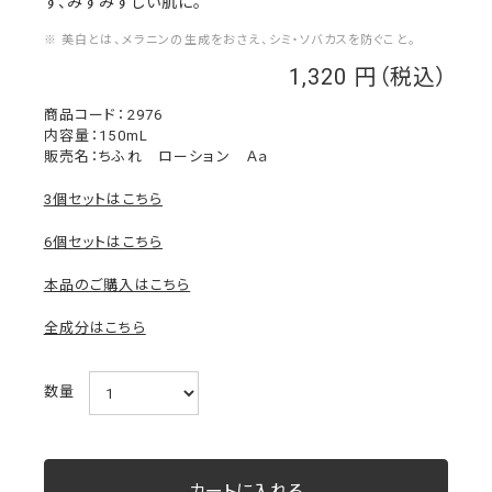
ず、みずみずしい肌に。
※ 美白とは、メラニンの生成をおさえ、シミ・ソバカスを防ぐこと。
1,320
￥
2976
内容量：150mL
販売名：ちふれ ローション Ａａ
3個セットはこちら
6個セットはこちら
本品のご購入はこちら
全成分はこちら
数量