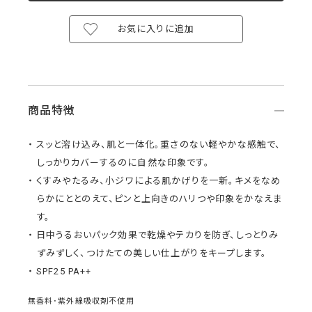
お気に入りに追加
商品特徴
スッと溶け込み、肌と一体化。重さのない軽やかな感触で、
しっかりカバーするのに自然な印象です。
くすみやたるみ、小ジワによる肌かげりを一新。キメをなめ
らかにととのえて、ピンと上向きのハリつや印象をかなえま
す。
日中うるおいパック効果で乾燥やテカりを防ぎ、しっとりみ
ずみずしく、つけたての美しい仕上がりをキープします。
SPF25 PA++
無香料･紫外線吸収剤不使用