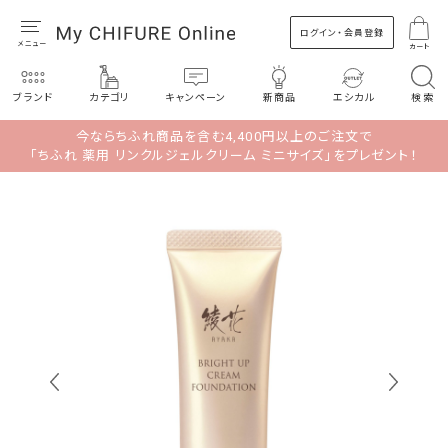
ログイン・会員登録
カート
ブランド
カテゴリ
キャンペーン
新商品
エシカル
検索
今ならちふれ商品を含む4,400円以上のご注文で
「ちふれ 薬用 リンクルジェルクリーム ミニサイズ」をプレゼント！