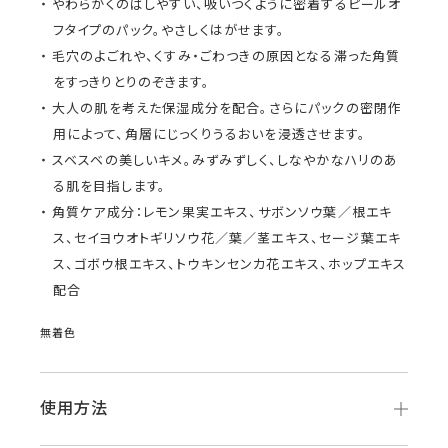
やわらかくのばしやすい、吸いつくように密着するピールオ
フタイプのパック。やさしくはがせます。
毛穴のよごれや、くすみ・ごわつきの原因となる滞った角質
をすっきりとりのぞきます。
大人の肌を考えた保湿成分を配合。さらにパックの密閉作
用によって、角層にじっくりうるおいを浸透させます。
スベスベの美しいキメ。みずみずしく、しなやかなハリのあ
る肌を目指します。
角質ケア成分：レモン果実エキス、サボンソウ葉／根エキ
ス、セイヨウオトギリソウ花／葉／茎エキス、セージ葉エキ
ス、ゴボウ根エキス、トウキンセンカ花エキス、ホップエキス
配合
無着色
使用方法