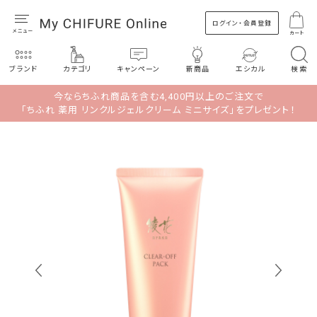
ログイン・会員登録
カート
ブランド
カテゴリ
キャンペーン
新商品
エシカル
検索
今ならちふれ商品を含む4,400円以上のご注文で
「ちふれ 薬用 リンクルジェルクリーム ミニサイズ」をプレゼント！