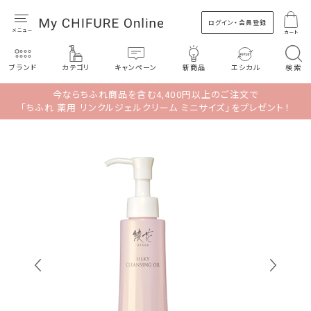
ログイン・会員登録
カート
ブランド
カテゴリ
キャンペーン
新商品
エシカル
検索
今ならちふれ商品を含む4,400円以上のご注文で
「ちふれ 薬用 リンクルジェルクリーム ミニサイズ」をプレゼント！