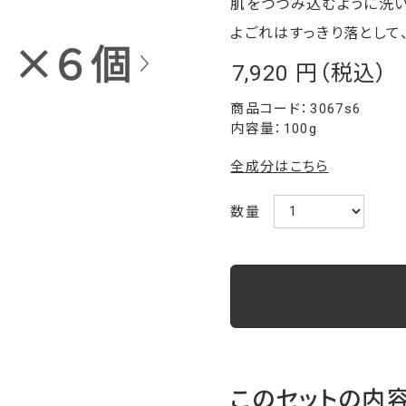
肌をつつみ込むように洗い
よごれはすっきり落として
7,920
￥
3067s6
内容量：100g
全成分はこちら
数量
このセットの内