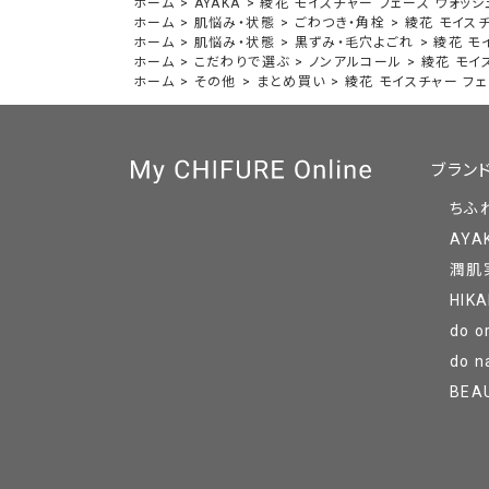
ホーム
>
AYAKA
>
綾花 モイスチャー フェース ウォッシ
ホーム
>
肌悩み・状態
>
ごわつき・角栓
>
綾花 モイスチ
ホーム
>
肌悩み・状態
>
黒ずみ・毛穴よごれ
>
綾花 モ
ホーム
>
こだわりで選ぶ
>
ノンアルコール
>
綾花 モイ
ホーム
>
その他
>
まとめ買い
>
綾花 モイスチャー フェ
ブラン
ちふ
AYA
潤肌
HIKA
do o
do n
BEA