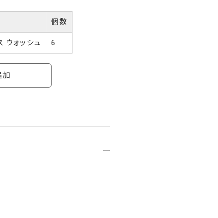
個数
ス ウォッシュ
6
追加