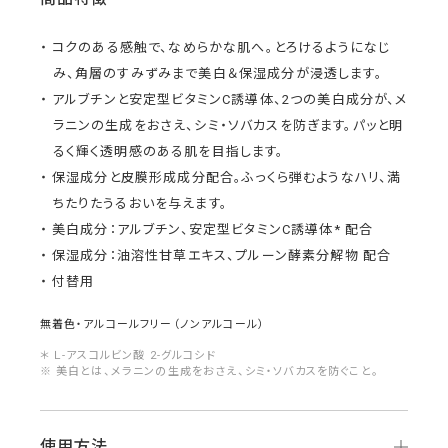
コクのある感触で、なめらかな肌へ。とろけるようになじ
み、角層のすみずみまで美白＆保湿成分が浸透します。
アルブチンと安定型ビタミンC誘導体、2つの美白成分が、メ
ラニンの生成をおさえ、シミ・ソバカスを防ぎます。パッと明
るく輝く透明感のある肌を目指します。
保湿成分と皮膜形成成分配合。ふっくら弾むようなハリ、満
ちたりたうるおいを与えます。
美白成分：アルブチン、安定型ビタミンC誘導体* 配合
保湿成分：油溶性甘草エキス、プルーン酵素分解物 配合
付替用
無着色・アルコールフリー（ノンアルコール）
＊ Ｌ-アスコルビン酸 2-グルコシド
※ 美白とは、メラニンの生成をおさえ、シミ・ソバカスを防ぐこと。
使用方法