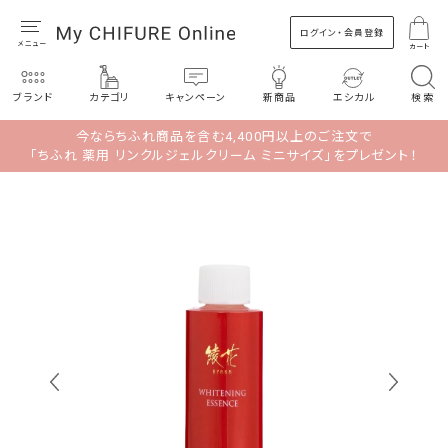
ログイン・会員登録
カート
ブランド
カテゴリ
キャンペーン
新商品
エシカル
検索
今ならちふれ商品を含む4,400円以上のご注文で
「ちふれ 薬用 リンクルジェルクリーム ミニサイズ」をプレゼント！