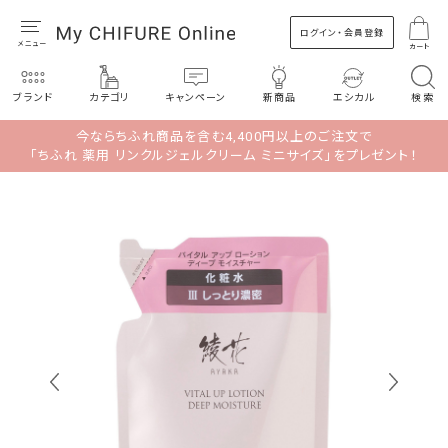
ログイン・会員登録
カート
ブランド
カテゴリ
キャンペーン
新商品
エシカル
検索
今ならちふれ商品を含む4,400円以上のご注文で
「ちふれ 薬用 リンクルジェルクリーム ミニサイズ」をプレゼント！