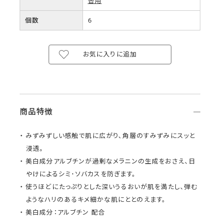
替用
個数
6
お気に入りに追加
商品特徴
みずみずしい感触で肌に広がり、角層のすみずみにスッと
浸透。
美白成分アルブチンが過剰なメラニンの生成をおさえ、日
やけによるシミ･ソバカスを防ぎます。
使うほどにたっぷりとした深いうるおいが肌を満たし、弾む
ようなハリのあるキメ細かな肌にととのえます。
美白成分：アルブチン 配合