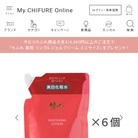
ログイン・会員登録
カート
ブランド
カテゴリ
キャンペーン
新商品
エシカル
検索
今ならちふれ商品を含む4,400円以上のご注文で
「ちふれ 薬用 リンクルジェルクリーム ミニサイズ」をプレゼント！