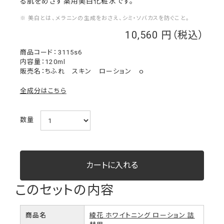
る肌をめざす薬用美白化粧水です。
※ 美白とは、メラニンの生成をおさえ、シミ・ソバカスを防ぐこと。
10,560
￥
3115s6
内容量：120ml
販売名：ちふれ スキン ローション ｏ
全成分はこちら
数量
このセットの内容
商品名
綾花 ホワイトニング ローション 詰