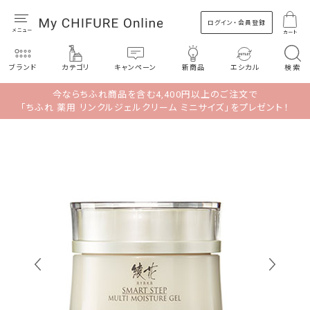
ログイン・会員登録
カート
ブランド
カテゴリ
キャンペーン
新商品
エシカル
検索
今ならちふれ商品を含む4,400円以上のご注文で
「ちふれ 薬用 リンクルジェルクリーム ミニサイズ」をプレゼント！