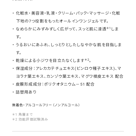
化粧水・美容液・乳液・クリーム・パック・マッサージ・化粧
下地の7つ役割をもったオールインワンジェルです。
＊1
なめらかにみずみずしく広がって、スッと肌に浸透
しま
す。
うるおいにあふれ、しっとりとしたしなやかな肌を目指しま
す。
＊2
乾燥による小ジワを目立たなくします
。
保湿成分：アレカカテチュエキス(ビンロウ種子エキス)、マ
ヨラナ葉エキス、カンゾウ葉エキス、マグワ根皮エキス 配合
皮膜形成成分：ポリクオタニウム－51 配合
詰替用あり
無着色・アルコールフリー（ノンアルコール）
＊1 角層まで
＊2 効能評価試験済み