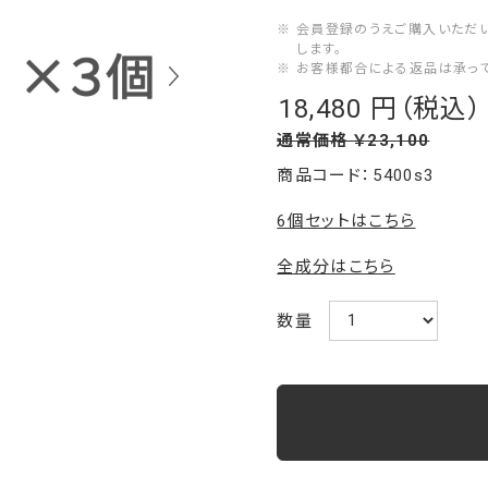
※ 会員登録のうえご購入いただ
します。
※ お客様都合による返品は承っ
18,480
￥
通常価格 ￥23,100
5400s3
6個セットはこちら
全成分はこちら
数量