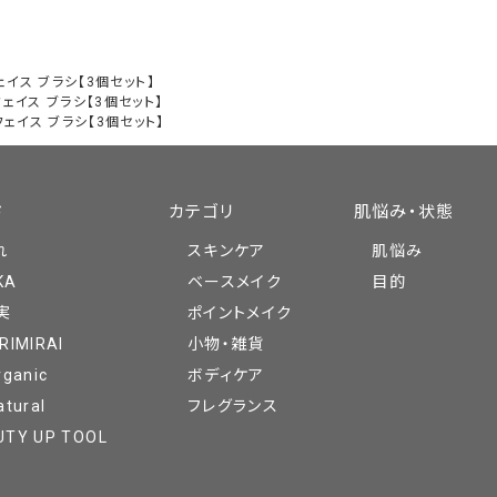
 フェイス ブラシ【3個セット】
L フェイス ブラシ【3個セット】
L フェイス ブラシ【3個セット】
ド
カテゴリ
肌悩み・状態
れ
スキンケア
肌悩み
KA
ベースメイク
目的
実
ポイントメイク
RIMIRAI
小物・雑貨
rganic
ボディケア
atural
フレグランス
UTY UP TOOL