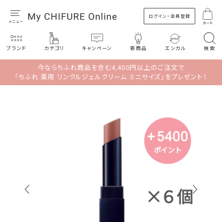
ログイン・会員登録
カート
ブランド
カテゴリ
キャンペーン
新商品
エシカル
検索
今ならちふれ商品を含む4,400円以上のご注文で
「ちふれ 薬用 リンクルジェルクリーム ミニサイズ」をプレゼント！