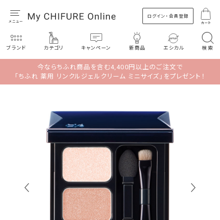
ログイン・会員登録
カート
ブランド
カテゴリ
キャンペーン
新商品
エシカル
検索
今ならちふれ商品を含む4,400円以上のご注文で
「ちふれ 薬用 リンクルジェルクリーム ミニサイズ」をプレゼント！