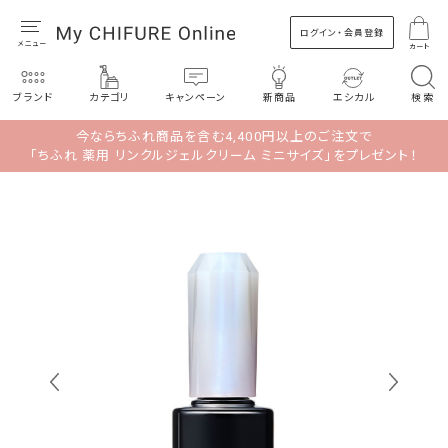
ログイン・会員登録
カート
ブランド
カテゴリ
キャンペーン
新商品
エシカル
検索
今ならちふれ商品を含む4,400円以上のご注文で
「ちふれ 薬用 リンクルジェルクリーム ミニサイズ」をプレゼント！