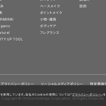
KA
ベースメイク
目的
実
ポイントメイク
RIMIRAI
小物・雑貨
rganic
ボディケア
atural
フレグランス
UTY UP TOOL
プライバシーポリシー
ソーシャルメディアポリシー
特定商取
を使用しています。当社のCookieの使用については「
プライバシーポリシー
」
Copyright © Chifure Holdings Corporation. All Rights Reserved.