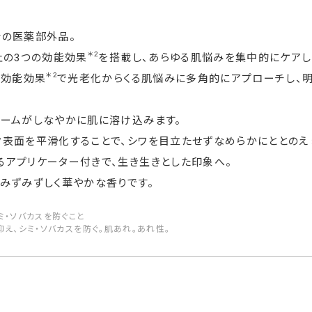
合の医薬部外品。
＊2
止の3つの効能効果
を搭載し、あらゆる肌悩みを集中的にケア
＊2
の効能効果
で光老化からくる肌悩みに多角的にアプローチし、
リームがしなやかに肌に溶け込みます。
表面を平滑化することで、シワを目立たせずなめらかにととのえ
るアプリケーター付きで、生き生きとした印象へ。
みずみずしく華やかな香りです。
ミ・ソバカスを防ぐこと
抑え、シミ・ソバカスを防ぐ。肌あれ。あれ性。