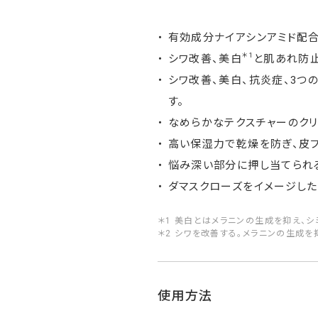
有効成分ナイアシンアミド配
＊1
シワ改善、美白
と肌あれ防
シワ改善、美白、抗炎症、3つ
す。
なめらかなテクスチャーのク
高い保湿力で乾燥を防ぎ、皮フ
悩み深い部分に押し当てられ
ダマスクローズをイメージした
＊1 美白とはメラニンの生成を抑え、シ
＊2 シワを改善する。メラニンの生成を
使用方法