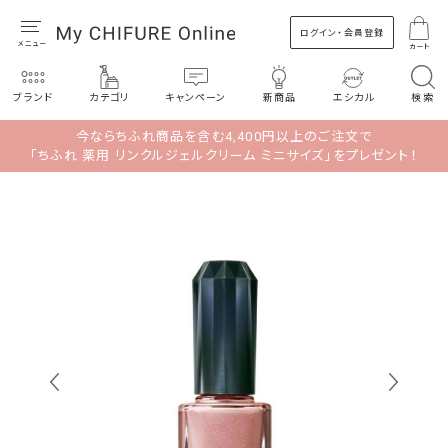
ログイン・会員登録
カート
ブランド
カテゴリ
キャンペーン
新商品
エシカル
検索
今ならちふれ商品を含む4,400円以上のご注文で
「ちふれ 薬用 リンクルジェルクリーム ミニサイズ」をプレゼント！