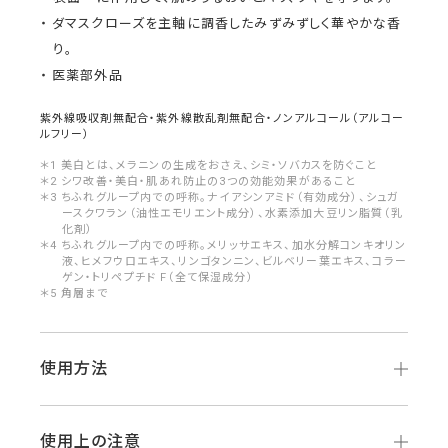
ダマスクローズを主軸に調香したみずみずしく華やかな香
り。
医薬部外品
紫外線吸収剤無配合・紫外線散乱剤無配合・ノンアルコール（アルコー
ルフリー）
＊1 美白とは、メラニンの生成をおさえ、シミ・ソバカスを防ぐこと
＊2 シワ改善・美白・肌あれ防止の3つの効能効果があること
＊3 ちふれグループ内での呼称。ナイアシンアミド（有効成分）、シュガ
ースクワラン（油性エモリエント成分）、水素添加大豆リン脂質（乳
化剤）
＊4 ちふれグループ内での呼称。メリッサエキス、加水分解コンキオリン
液、ヒメフウロエキス、リンゴタンニン、ビルベリー葉エキス、コラー
ゲン・トリペプチド F（全て保湿成分）
＊5 角層まで
使用方法
使用上の注意