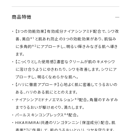
商品特徴
【3つの効能効果】有効成分ナイアシンアミド配合で、シワ改
＊1
善、美白
と肌あれ防止の3つの効能効果があり、肌悩み
＊2
に多角的
にアプローチし、明るい輝きみなぎる肌へ導き
ます。
【こっくりとした使用感】濃密なクリームが肌のキメやシワ
に溶け合うようにゆきわたり、シワを改善します。シワにア
プローチし、明るくなめらかな肌へ。
【ハリに徹底アプローチ】心地よく肌に密着してうるおいの
ある、ハリのある肌にととのえます。
＊3
ナイアシンアミドナノエマルション
配合。角層のすみずみ
までうるおいが駆けめぐり、満たします。
＊4
パールスキンコンプレックス
配合。
HIKARIMIRAI共通のリンゴタンニン（保湿成分）配合。肌
＊5
表面
に作用して、肌のうるおいとハリ、ツヤを守ります。