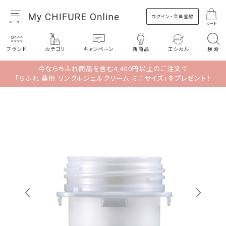
ログイン・会員登録
カート
ブランド
カテゴリ
キャンペーン
新商品
エシカル
検索
今ならちふれ商品を含む4,400円以上のご注文で
「ちふれ 薬用 リンクルジェルクリーム ミニサイズ」をプレゼント！