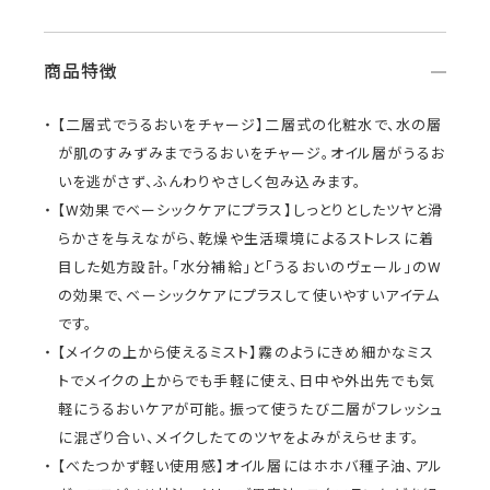
商品特徴
【二層式でうるおいをチャージ】二層式の化粧水で、水の層
が肌のすみずみまでうるおいをチャージ。オイル層がうるお
いを逃がさず、ふんわりやさしく包み込みます。
【W効果でベーシックケアにプラス】しっとりとしたツヤと滑
らかさを与えながら、乾燥や生活環境によるストレスに着
目した処方設計。「水分補給」と「うるおいのヴェール」のW
の効果で、ベーシックケアにプラスして使いやすいアイテム
です。
【メイクの上から使えるミスト】霧のようにきめ細かなミス
トでメイクの上からでも手軽に使え、日中や外出先でも気
軽にうるおいケアが可能。振って使うたび二層がフレッシュ
に混ざり合い、メイクしたてのツヤをよみがえらせます。
【べたつかず軽い使用感】オイル層にはホホバ種子油、アル