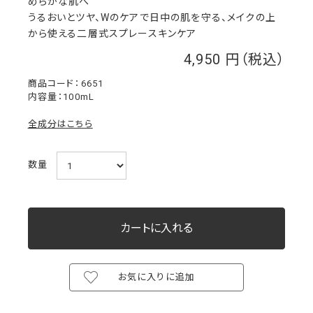
めらかな肌へ”
うるおいとツヤ、Wのケアで日中の肌を守る、メイクの上
から使える二層式スプレースキンケア
4,950
￥
6651
内容量：100mL
全成分はこちら
数量
お気に入りに追加