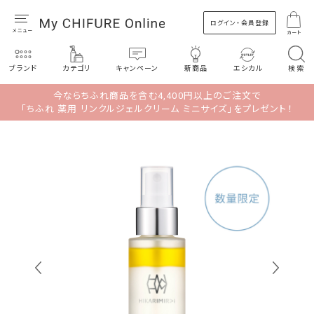
ログイン・会員登録
カート
ブランド
カテゴリ
キャンペーン
新商品
エシカル
検索
今ならちふれ商品を含む4,400円以上のご注文で
「ちふれ 薬用 リンクルジェルクリーム ミニサイズ」をプレゼント！