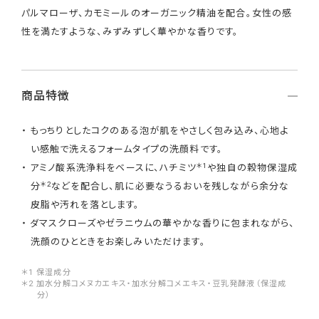
パルマローザ、カモミールのオーガニック精油を配合。女性の感
性を満たすような、みずみずしく華やかな香りです。
商品特徴
もっちりとしたコクのある泡が肌をやさしく包み込み、心地よ
い感触で洗えるフォームタイプの洗顔料です。
＊1
アミノ酸系洗浄料をベースに、ハチミツ
や独自の穀物保湿成
＊2
分
などを配合し、肌に必要なうるおいを残しながら余分な
皮脂や汚れを落とします。
ダマスクローズやゼラニウムの華やかな香りに包まれながら、
洗顔のひとときをお楽しみいただけます。
＊1 保湿成分
＊2 加水分解コメヌカエキス・加水分解コメエキス・豆乳発酵液（保湿成
分）