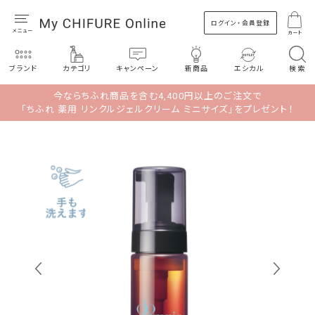
ログイン・会員登録
カート
ブランド
カテゴリ
キャンペーン
新商品
エシカル
検索
今ならちふれ商品を含む4,400円以上のご注文で
「ちふれ 薬用 リンクルジェルクリーム ミニサイズ」をプレゼント！