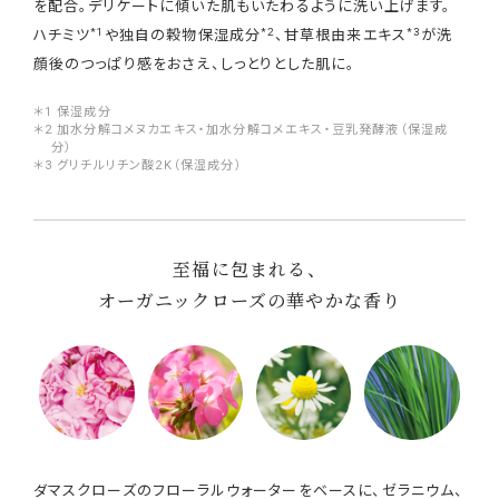
を配合。デリケートに傾いた肌もいたわるように洗い上げます。
*1
*2
*3
ハチミツ
や独自の穀物保湿成分
、甘草根由来エキス
が洗
顔後のつっぱり感をおさえ、しっとりとした肌に。
＊1 保湿成分
＊2 加水分解コメヌカエキス・加水分解コメエキス・豆乳発酵液（保湿成
分）
＊3 グリチルリチン酸2K（保湿成分）
至福に包まれる、
オーガニックローズの華やかな香り
ダマスクローズのフローラルウォーターをベースに、ゼラニウム、