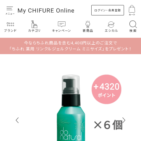
ログイン・会員登録
カート
ブランド
カテゴリ
キャンペーン
新商品
エシカル
検索
今ならちふれ商品を含む4,400円以上のご注文で
「ちふれ 薬用 リンクルジェルクリーム ミニサイズ」をプレゼント！