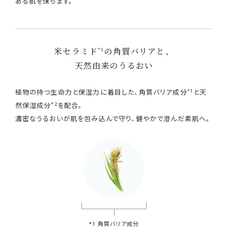
ある肌を保ちます。
米セラミド
の角質バリアと、
*1
天然由来のうるおい
*1
植物の持つ生命力と保湿力に着目した、角質バリア成分
と天
*2
然保湿成分
を配合。
濃密なうるおいが肌を包み込んで守り、健やかで澄んだ素肌へ。
*1 角質バリア成分