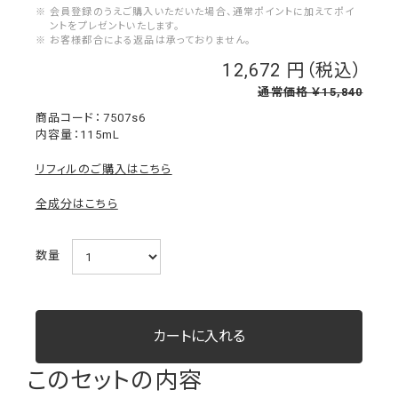
※ 会員登録のうえご購入いただいた場合、通常ポイントに加えてポイ
ントをプレゼントいたします。
※ お客様都合による返品は承っておりません。
12,672
￥
通常価格 ￥15,840
7507s6
内容量：115mL
リフィルのご購入はこちら
全成分はこちら
数量
このセットの内容