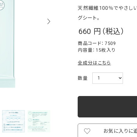
天然繊維100％でやさし
グシート。
660
￥
7509
内容量：15枚入り
全成分はこちら
数量
お気に入りに