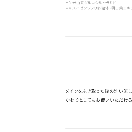
＊3 米由来グルコシルセラミド
＊4 スイゼンジノリ多糖体・明日葉エキ
メイクをふき取った後の洗い流し
かわりとしてもお使いいただける