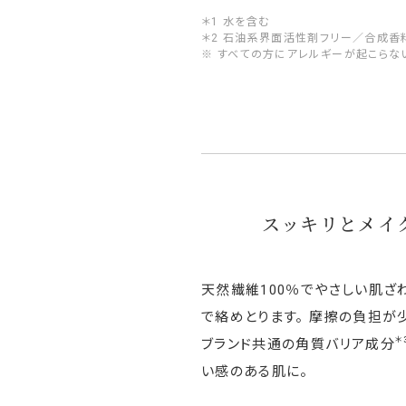
＊1 水を含む
＊2 石油系界面活性剤フリー／合成香
※ すべての方にアレルギーが起こらな
スッキリとメイ
天然繊維100％でやさしい肌ざ
で絡めとります。 摩擦の負担が
＊
ブランド共通の角質バリア成分
い感のある肌に。