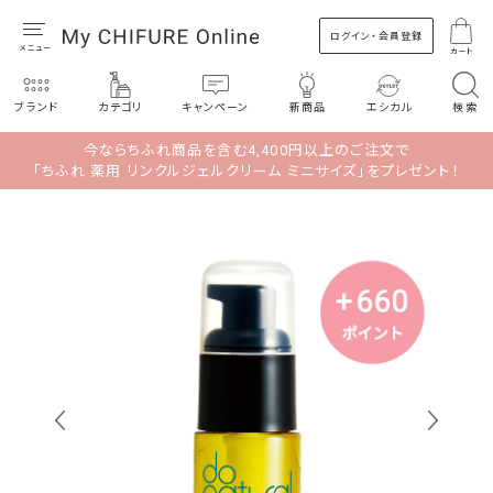
ログイン・会員登録
カート
ブランド
カテゴリ
キャンペーン
新商品
エシカル
検索
今ならちふれ商品を含む4,400円以上のご注文で
「ちふれ 薬用 リンクルジェルクリーム ミニサイズ」をプレゼント！