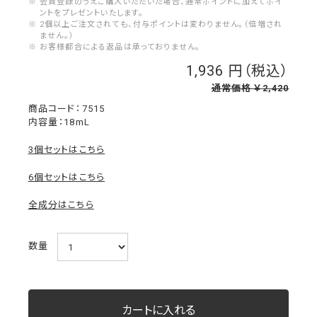
※ 会員登録のうえご購入いただいた場合、通常ポイントに加えてポイ
ントをプレゼントいたします。
※ 2個以上ご注文されても、付与ポイントは変わりません。（倍増され
ません。）
※ お客様都合による返品は承っておりません。
1,936
￥
通常価格 ￥2,420
7515
内容量：18mL
3個セットはこちら
6個セットはこちら
全成分はこちら
数量