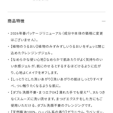
商品特徴
2026年春パッケージリニューアル（成分や本体の価格に変更
はございません）。
【植物のうるおい】植物のみずみずしいうるおいをギュッと閉じ
込めたクレンジングジェル。
【なめらかな使い心地】なめらかで肌あたりがよく気持ちのい
い水感ジェルが、肌にのせるとするするほどけるように広が
り、心地よくメイクをオフします。
【しっとりとした洗いあがり】洗いあがりの肌はしっとりすべす
べ、つい触りたくなるような肌に。
＊1
【ダブル洗顔不要・まつエクOK】濡れた手でも使え
、ヌルつき
なくスムーズに洗い流せます。まつげエクステをした方にもご
使用いただける、ダブル洗顔不要のクレンジングです。
【天然精油100%、ハーバル系の香り】ゼラニウム、ラベンダー、