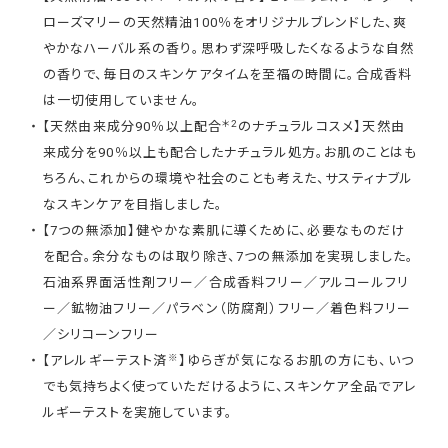
ローズマリーの天然精油100％をオリジナルブレンドした、爽
やかなハーバル系の香り。思わず深呼吸したくなるような自然
の香りで、毎日のスキンケアタイムを至福の時間に。合成香料
は一切使用していません。
＊2
【天然由来成分90％以上配合
のナチュラルコスメ】天然由
来成分を90％以上も配合したナチュラル処方。お肌のことはも
ちろん、これからの環境や社会のことも考えた、サスティナブル
なスキンケアを目指しました。
【7つの無添加】健やかな素肌に導くために、必要なものだけ
を配合。余分なものは取り除き、7つの無添加を実現しました。
石油系界面活性剤フリー／合成香料フリー／アルコールフリ
ー／鉱物油フリー／パラベン（防腐剤）フリー／着色料フリー
／シリコーンフリー
※
【アレルギーテスト済
】ゆらぎが気になるお肌の方にも、いつ
でも気持ちよく使っていただけるように、スキンケア全品でアレ
ルギーテストを実施しています。