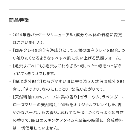
商品特徴
2026年春パッケージリニューアル（成分や本体の価格に変更
はございません）。
【国産クレイ配合】洗浄成分として天然の国産クレイを配合。つ
い触りたくなるようなすべすべ肌に洗い上げる洗顔フォーム。
【毛穴よごれにも】毛穴よごれやざらつき、べたつきをつっぱら
ずにすっきりオフします。
【保湿成分配合】ゆらぎやすい肌に寄り添う天然保湿成分を配
合し、「すっきり、なのにしっとり」な洗いあがりです。
【天然精油100%、ハーバル系の香り】ゼラニウム、ラベンダー、
ローズマリーの天然精油100％をオリジナルブレンドした、爽
やかなハーバル系の香り。思わず深呼吸したくなるような自然
の香りで、毎日のスキンケアタイムを至福の時間に。合成香料
は一切使用していません。