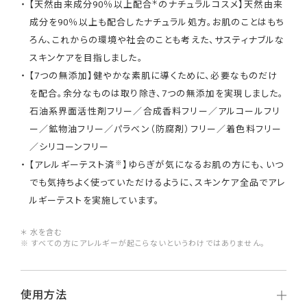
＊
【天然由来成分90％以上配合
のナチュラルコスメ】天然由来
成分を90％以上も配合したナチュラル処方。お肌のことはもち
ろん、これからの環境や社会のことも考えた、サスティナブルな
スキンケアを目指しました。
【7つの無添加】健やかな素肌に導くために、必要なものだけ
を配合。余分なものは取り除き、7つの無添加を実現しました。
石油系界面活性剤フリー／合成香料フリー／アルコールフリ
ー／鉱物油フリー／パラべン（防腐剤）フリー／着色料フリー
／シリコーンフリー
※
【アレルギーテスト済
】ゆらぎが気になるお肌の方にも、いつ
でも気持ちよく使っていただけるように、スキンケア全品でアレ
ルギーテストを実施しています。
＊ 水を含む
※ すべての方にアレルギーが起こらないというわけではありません。
使用方法