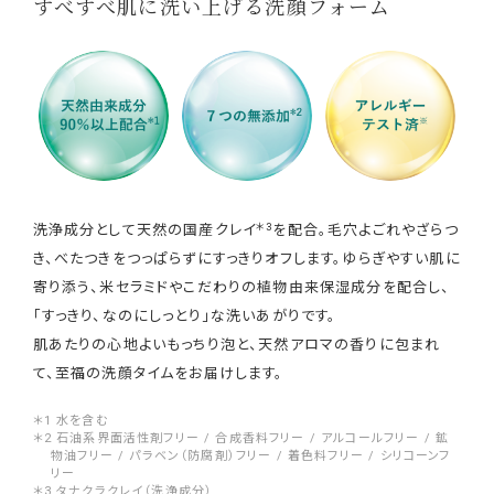
すべすべ肌に洗い上げる洗顔フォーム
＊3
洗浄成分として天然の国産クレイ
を配合。毛穴よごれやざらつ
き、べたつきをつっぱらずにすっきりオフします。ゆらぎやすい肌に
寄り添う、米セラミドやこだわりの植物由来保湿成分を配合し、
「すっきり、なのにしっとり」な洗いあがりです。
肌あたりの心地よいもっちり泡と、天然アロマの香りに包まれ
て、至福の洗顔タイムをお届けします。
＊1 水を含む
＊2 石油系界面活性剤フリー / 合成香料フリー / アルコールフリー / 鉱
物油フリー / パラベン（防腐剤）フリー / 着色料フリー / シリコーンフ
リー
＊3 タナクラクレイ（洗浄成分）