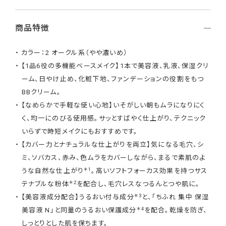
商品特徴
カラー：2 オークル系（やや濃いめ）
【1品6役の多機能ベースメイク】1本で美容液、乳液、保湿クリ
ーム、日やけ止め、化粧下地、ファンデーションの役割をもつ
BBクリーム。
【なめらかで手軽な使い心地】いそがしい朝もムラになりにく
く、均一にのびる使用感。サッとすばやく仕上がり、テクニック
いらずで時短メイクにもおすすめです。
【カバー力とナチュラルな仕上がりを両立】気になる毛穴、シ
ミ、ソバカス、赤み、色ムラをカバーしながら、まるで素肌のよ
＊1
うな自然な仕上がり
。高いソフトフォーカス効果を持つサス
＊2
テナブルな粉体
を配合し、毛穴レスなつるんとつや肌に。
＊3
【美容液成分配合】うるおい付与成分
と、「ちふれ 集中 保湿
＊4
美容液 N」と同量のうるおい保護成分
を配合。乾燥を防ぎ、
しっとりとした肌を保ちます。