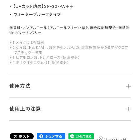
【UVカット効果】SPF30・PA＋＋
ウォータープルーフタイプ
無香料・ノンアルコール（アルコールフリー）・紫外線吸収剤無配合・無鉱物
油・グリセリンフリー
＊1 メイクによる効果
＊2 ケイ酸（Na/K/Al）、酸化チタン、シリカ。環境負荷がかかるマイクロプ
ラスチック不使用
＊3 ヒアルロン酸、トレハロース（保湿成分）
＊4 ポリクオタニウム-51（保湿成分）
使用方法
使用上の注意