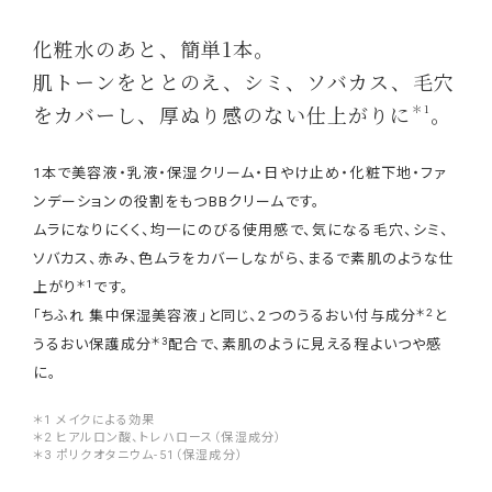
化粧水のあと、簡単1本。
肌トーンをととのえ、シミ、ソバカス、毛穴
をカバーし、厚ぬり感のない仕上がりに
。
＊1
1本で美容液・乳液・保湿クリーム・日やけ止め・化粧下地・ファ
ンデーションの役割をもつBBクリームです。
ムラになりにくく、均一にのびる使用感で、気になる毛穴、シミ、
ソバカス、赤み、色ムラをカバーしながら、まるで素肌のような仕
＊1
上がり
です。
＊2
「ちふれ 集中保湿美容液」と同じ、2つのうるおい付与成分
と
＊3
うるおい保護成分
配合で、素肌のように見える程よいつや感
に。
＊1 メイクによる効果
＊2 ヒアルロン酸、トレハロース（保湿成分）
＊3 ポリクオタニウム-51（保湿成分）