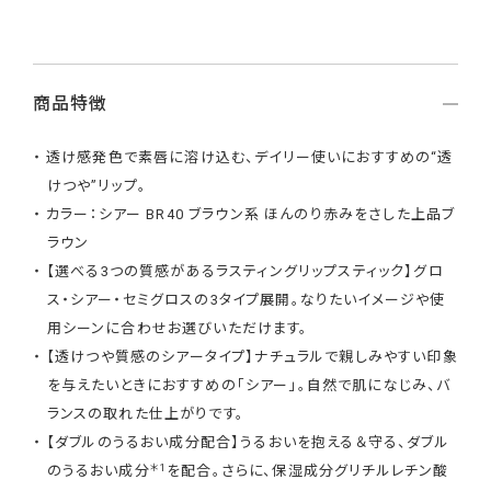
商品特徴
透け感発色で素唇に溶け込む、デイリー使いにおすすめの“透
けつや”リップ。
カラー：シアー BR40 ブラウン系 ほんのり赤みをさした上品ブ
ラウン
【選べる3つの質感があるラスティングリップスティック】グロ
ス・シアー・セミグロスの3タイプ展開。なりたいイメージや使
用シーンに合わせお選びいただけます。
【透けつや質感のシアータイプ】ナチュラルで親しみやすい印象
を与えたいときにおすすめの「シアー」。自然で肌になじみ、バ
ランスの取れた仕上がりです。
【ダブルのうるおい成分配合】うるおいを抱える＆守る、ダブル
＊1
のうるおい成分
を配合。さらに、保湿成分グリチルレチン酸