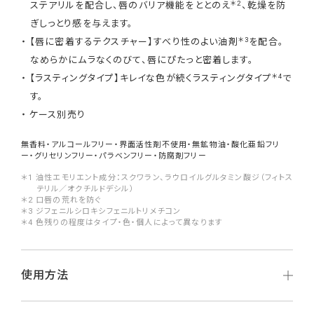
＊2
ステアリルを配合し、唇のバリア機能をととのえ
、乾燥を防
ぎしっとり感を与えます。
＊3
【唇に密着するテクスチャー】すべり性のよい油剤
を配合。
なめらかにムラなくのびて、唇にぴたっと密着します。
＊4
【ラスティングタイプ】キレイな色が続くラスティングタイプ
で
す。
ケース別売り
無香料・アルコールフリー・界面活性剤不使用・無鉱物油・酸化亜鉛フリ
ー・グリセリンフリー・パラベンフリー・防腐剤フリー
＊1 油性エモリエント成分：スクワラン、ラウロイルグルタミン酸ジ（フィトス
テリル／オクチルドデシル）
＊2 口唇の荒れを防ぐ
＊3 ジフェニルシロキシフェニルトリメチコン
＊4 色残りの程度はタイプ・色・個人によって異なります
使用方法