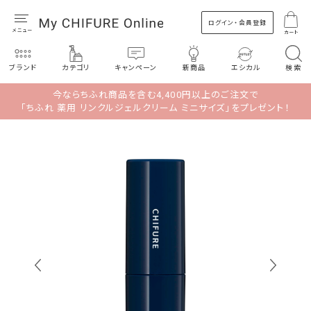
ログイン・会員登録
カート
ブランド
カテゴリ
キャンペーン
新商品
エシカル
検索
今ならちふれ商品を含む4,400円以上のご注文で
「ちふれ 薬用 リンクルジェルクリーム ミニサイズ」をプレゼント！