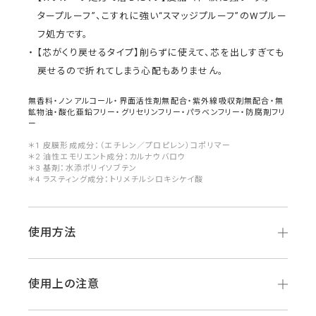
タープルーフ”、こすれに強い“スマッジプルーフ”のWプルー
フ処方です。
【芯がくり戻せるタイプ】削らずに使えて、芯を出しすぎても
戻せるので折れてしまう心配もありません。
無香料・ノンアルコール・界面活性剤無配合・紫外線吸収剤無配合・無
鉱物油・酸化亜鉛フリー・グリセリンフリー・パラベンフリー・防腐剤フリ
ー
＊1 皮膜形成成分：（エチレン／プロピレン）コポリマー
＊2 油性エモリエント成分：カルナウバロウ
＊3 基剤：水添ポリイソブテン
＊4 ラスティング成分：トリメチルシロキシケイ酸
使用方法
使用上の注意