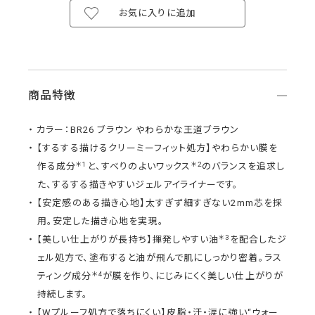
お気に入りに追加
商品特徴
カラー：BR26 ブラウン やわらかな王道ブラウン
【するする描けるクリーミーフィット処方】やわらかい膜を
＊1
＊2
作る成分
と、すべりのよいワックス
のバランスを追求し
た、するする描きやすいジェルアイライナーです。
【安定感のある描き心地】太すぎず細すぎない2mm芯を採
用。安定した描き心地を実現。
＊3
【美しい仕上がりが長持ち】揮発しやすい油
を配合したジ
ェル処方で、塗布すると油が飛んで肌にしっかり密着。ラス
＊4
ティング成分
が膜を作り、にじみにくく美しい仕上がりが
持続します。
【Wプルーフ処方で落ちにくい】皮脂・汗・涙に強い“ウォー