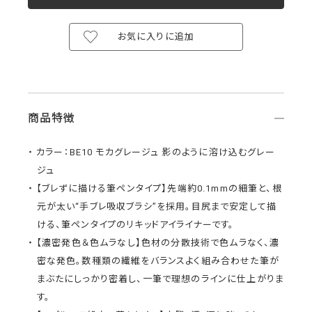
お気に入りに追加
商品特徴
カラー：BE10 モカグレージュ 影のように溶け込むグレー
ジュ
【ブレずに描ける筆ペンタイプ】先端約0.1mmの細筆と、根
元が太い“手ブレ吸収ブラシ”を採用。目尻まで安定して描
ける、筆ペンタイプのリキッドアイライナーです。
【濃密発色＆色ムラなし】色材の分散技術で色ムラなく、濃
密な発色。数種類の繊維をバランスよく組み合わせた筆が
まぶたにしっかり密着し、一筆で理想のラインに仕上がりま
す。