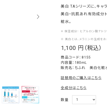
美白 TAシリーズに、キ
美白・抗肌あれ有効成分ト
粧水。
＊ 保湿成分： ヒアルロン酸ナトリ
※ 美白とは、メラニンの生成をお
1,100
￥
8155
内容量：180mL
販売名：ちふれ 美白化粧
詰替用のご購入はこちら
全成分はこちら
数量