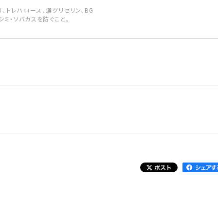
）、トレハロース、濃グリセリン、BG
シミ・ソバカスを防ぐこと。