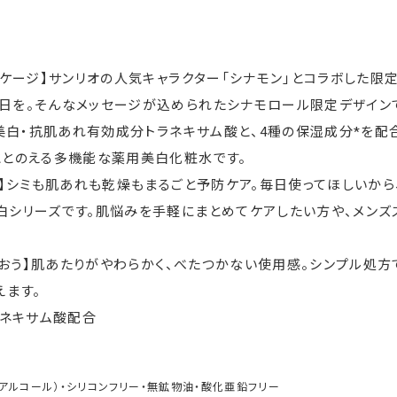
ケージ】サンリオの人気キャラクター「シナモン」とコラボした限
日を。そんなメッセージが込められたシナモロール限定デザイン
美白・抗肌あれ有効成分トラネキサム酸と、4種の保湿成分*を配合
ととのえる多機能な薬用美白化粧水です。
】シミも肌あれも乾燥もまるごと予防ケア。毎日使ってほしいか
白シリーズです。肌悩みを手軽にまとめてケアしたい方や、メンズ
るおう】肌あたりがやわらかく、べたつかない使用感。シンプル処方
えます。
ラネキサム酸配合
アルコール）・シリコンフリー・無鉱物油・酸化亜鉛フリー