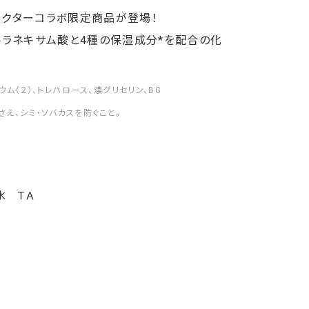
ャラクターコラボ限定商品が登場！
ラネキサム酸と4種の保湿成分*を配合の化
ウム（２）、トレハロース、濃グリセリン、BG
さえ、シミ・ソバカスを防ぐこと。
水 ＴＡ