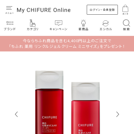
ログイン・会員登録
カート
ブランド
カテゴリ
キャンペーン
新商品
エシカル
検索
今ならちふれ商品を含む4,400円以上のご注文で
「ちふれ 薬用 リンクルジェルクリーム ミニサイズ」をプレゼント！