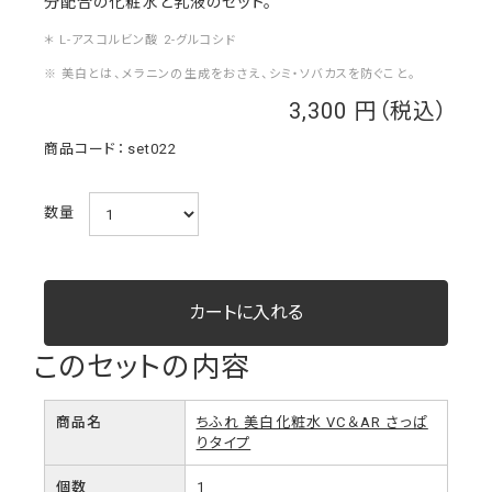
分配合の化粧水と乳液のセット。
＊ L-アスコルビン酸 2-グルコシド
※ 美白とは、メラニンの生成をおさえ、シミ・ソバカスを防ぐこと。
3,300
￥
set022
数量
このセットの内容
商品名
ちふれ 美白化粧水 VC＆AR さっぱ
りタイプ
個数
1