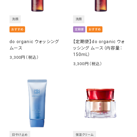
洗顔
洗顔
do organic ウォッシング
【定期便】do organic ウォ
ムース
ッシング ムース（内容量：
150mL）
3,300
￥
3,300
￥
日やけ止め
保湿クリーム