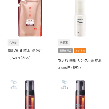
化粧水
美容液
潤肌実 化粧水 詰替用
3,740
ちふれ 薬用 リンクル美容液
￥
3,080
￥