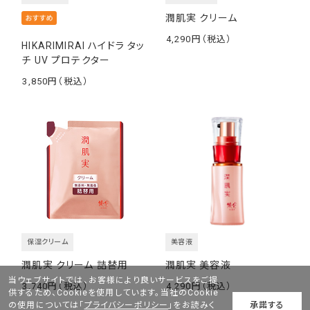
潤肌実 クリーム
4,290
HIKARIMIRAI ハイドラ タッ
￥
チ UV プロテクター
3,850
￥
保湿クリーム
美容液
潤肌実 クリーム 詰替用
潤肌実 美容液
当ウェブサイトでは、お客様により良いサービスをご提
3,740
4,290
供するため、Cookieを使用しています。当社のCookie
￥
￥
の使用については「
プライバシーポリシー
」をお読みく
承諾する