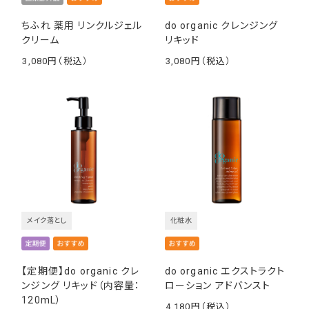
ちふれ 薬用 リンクルジェル
do organic クレンジング
クリーム
リキッド
3,080
3,080
￥
￥
メイク落とし
化粧水
【定期便】do organic クレ
do organic エクストラクト
ンジング リキッド（内容量：
ローション アドバンスト
120mL）
4,180