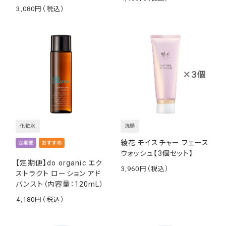
￥
3,080
￥
化粧水
洗顔
綾花 モイスチャー フェース
ウォッシュ【3個セット】
【定期便】do organic エク
3,960
ストラクト ローション アド
￥
バンスト（内容量：120mL）
4,180
￥