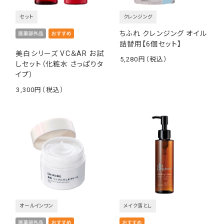
セット
クレンジング
ちふれ クレンジング オイル
詰替用【6個セット】
美白シリーズ VC＆AR お試
5,280
しセット（化粧水 さっぱりタ
￥
イプ）
3,300
￥
オールインワン
メイク落とし