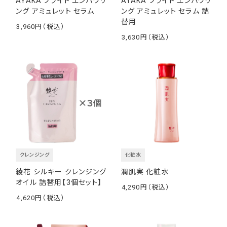
AYAKA ブライト エンパワリ
AYAKA ブライト エンパワリ
ング アミュレット セラム
ング アミュレット セラム 詰
替用
3,960
￥
3,630
￥
クレンジング
化粧水
綾花 シルキー クレンジング
潤肌実 化粧水
オイル 詰替用【3個セット】
4,290
￥
4,620
￥