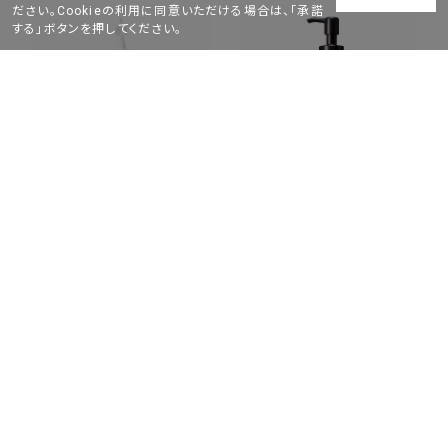
ださい。Cookieの利用に同意いただける場合は、「承諾
する」ボタンを押してください。
美容液
メイク落とし
潤肌実 美容液 詰替用
do organic クレンジング
ミルク
3,740
￥
3,960
￥