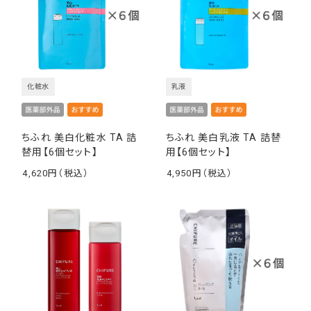
化粧水
乳液
ちふれ 美白化粧水 TA 詰
ちふれ 美白乳液 TA 詰替
替用【6個セット】
用【6個セット】
4,620
4,950
￥
￥