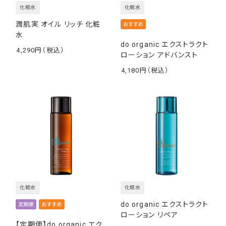
化粧水
化粧水
潤肌実 オイル リッチ 化粧
水
do organic エクストラクト
4,290
ローション アドバンスト
￥
4,180
￥
化粧水
化粧水
do organic エクストラクト
ローション リペア
【定期便】do organic エク