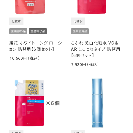
化粧水
化粧水
綾花 ホワイトニング ローシ
ちふれ 美白化粧水 VC＆
ョン 詰替用【6個セット】
AR しっとりタイプ 詰替用
【6個セット】
10,560
￥
7,920
￥