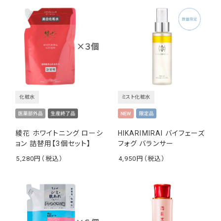
化粧水
ミスト化粧水
綾花 ホワイトニング ローシ
HIKARIMIRAI バイフェーズ
ョン 詰替用【3個セット】
フォグ バランサー
5,280
4,950
￥
￥