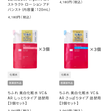
4,180
ストラクト ローション アド
￥
バンスト（内容量：120mL）
4,180
￥
化粧水
化粧水
ちふれ 美白化粧水 VC＆
ちふれ 美白化粧水 VC＆
AR しっとりタイプ 詰替用
AR さっぱりタイプ 詰替用
【3個セット】
【3個セット】
3,960
3,960