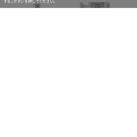
する」ボタンを押してください。
化粧水
化粧水
do natural ハイドレーティ
ング ローション［ディープ
ちふれ 美白化粧水 TA 詰
モイスチャー］N
替用【3個セット】
2,420
￥
2,310
￥