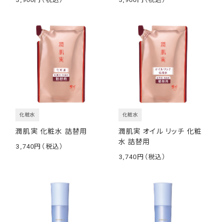
￥
￥
化粧水
化粧水
潤肌実 化粧水 詰替用
潤肌実 オイル リッチ 化粧
水 詰替用
3,740
￥
3,740
￥