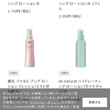
シング ローション N
シング ローション N リフィ
ル
2,750
￥
2,530
￥
化粧水
化粧水
綾花 バイタル アップ ロー
do natural ハイドレーティ
ション フレッシュ（ミスト状
ング ローション［モイスチャ
化粧水）
ー］N
当ウェブサイトでは、お客様により良いサービスをご提
供するため、Cookieを使用しています。当社のCookie
2,530
2,420
￥
￥
の使用については「
プライバシーポリシー
」をお読みく
承諾する
ださい。Cookieの利用に同意いただける場合は、「承諾