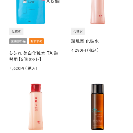
化粧水
化粧水
潤肌実 化粧水
4,290
ちふれ 美白化粧水 TA 詰
￥
替用【6個セット】
4,620
￥