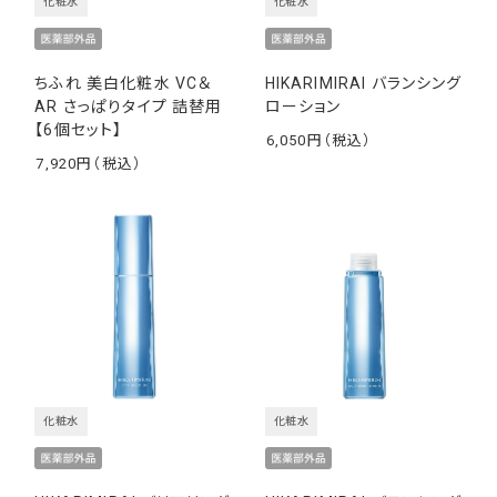
化粧水
化粧水
ちふれ 美白化粧水 VC＆
HIKARIMIRAI バランシング
AR さっぱりタイプ 詰替用
ローション
【6個セット】
6,050
￥
7,920
￥
化粧水
化粧水