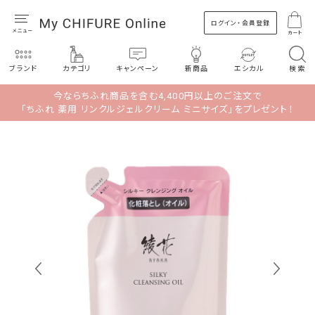
ログイン・会員登録
カート
ブランド
カテゴリ
キャンペーン
新商品
エシカル
検索
今ならちふれ商品を含む4,400円以上のご注文で
「ちふれ 薬用 リンクルジェルクリーム ミニサイズ」をプレゼント！