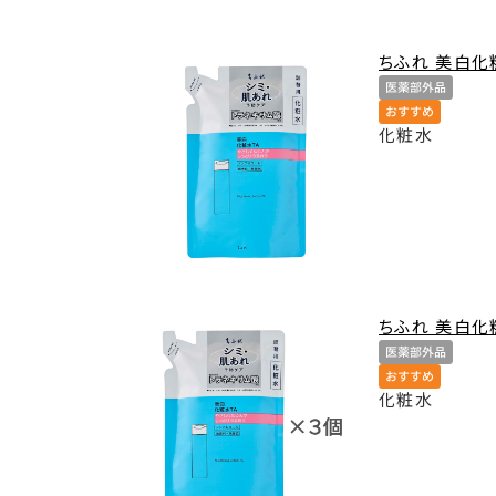
ちふれ 美白化
化粧水
ちふれ 美白化粧
化粧水