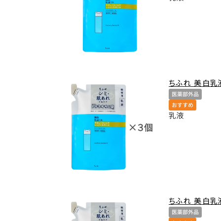
ちふれ 美白乳液
乳液
ちふれ 美白乳液