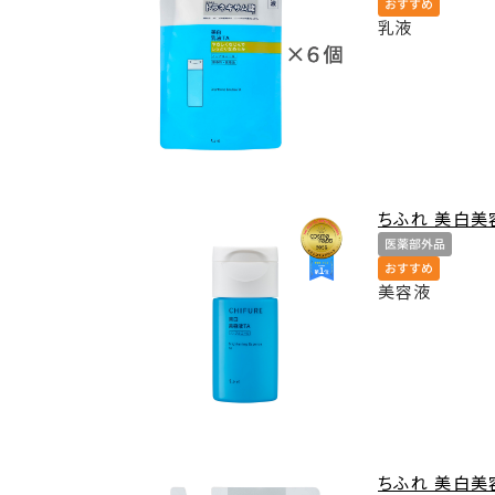
乳液
ちふれ 美白美
美容液
ちふれ 美白美