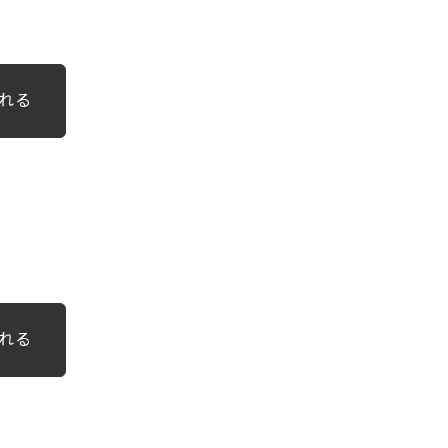
れる
れる