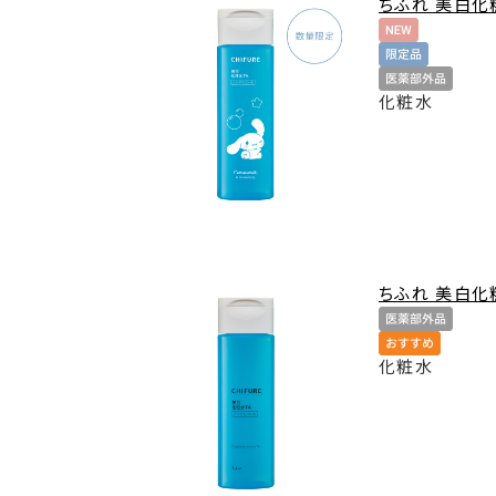
ちふれ 美白化
化粧水
ちふれ 美白化
化粧水