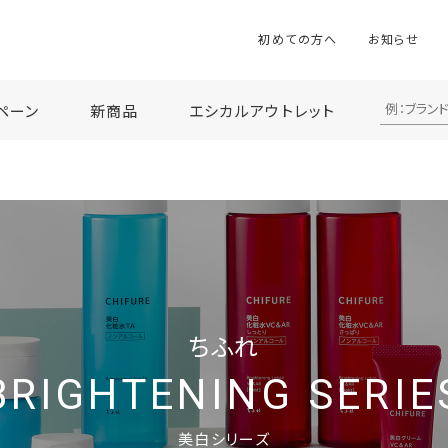
初めての方へ
お知らせ
ペーン
新商品
エシカルアウトレット
ちふれ
BRIGHTENING SERIE
美白シリーズ