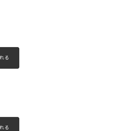
れる
れる