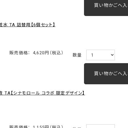
買い物かごへ入
水 TA 詰替用【6個セット】
販売価格：
4,620
数量
￥
買い物かごへ入
液 TA【シナモロール コラボ 限定デザイン】
販売価格：
1,155