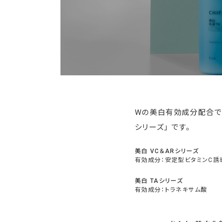
Wの美白有効成分配合でし
シリーズ」 です。
美白 VC＆ARシリーズ
有効成分：安定型ビタミンC誘導
美白 TAシリーズ
有効成分：トラネキサム酸